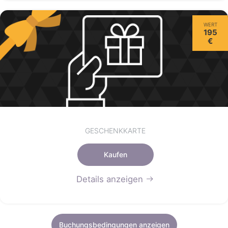
WERT
195
€
GESCHENKKARTE
Kaufen
Details anzeigen
Buchungsbedingungen anzeigen