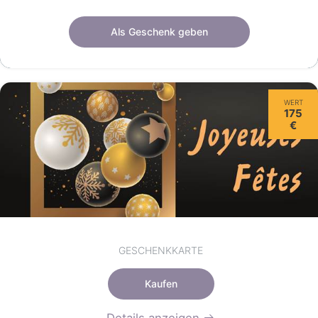
Geschenkscheck von 100 € gültig 12 monate.
Als Geschenk geben
WERT
175
€
GESCHENKKARTE
Kaufen
Details anzeigen