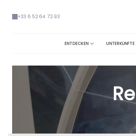
+33 6 52 64 72 93
ENTDECKEN
UNTERKÜNFT
Re